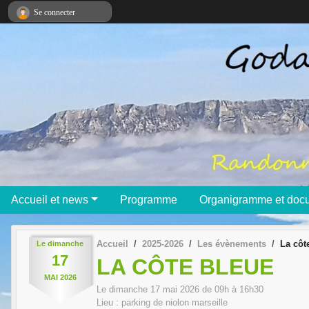
Panneau de gestion des cookies
Se connecter
Accueil et news
Programme
Organigramme et doc
Accueil
2025-2026
Les évènements
La côt
Le
dimanche
17
LA CÔTE BLEUE
MAI
2026
Le
dimanche
17
mai
2026
de 09h à 16h30
Lieu :
parking de niolon
marseille