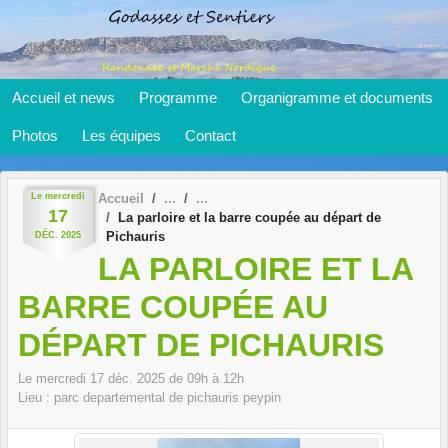
Panneau de gestion des cookies
Accueil et news
Programme
Organigramme et documents
Photos
Les équipes
Contact
Le
mercredi
Accueil
17
La parloire et la barre coupée au départ de
Pichauris
DÉC.
2025
LA PARLOIRE ET LA
BARRE COUPÉE AU
DÉPART DE PICHAURIS
Le
mercredi
17
déc.
2025
de 09h à 12h
Lieu :
parc departemental de pichauris
peypin