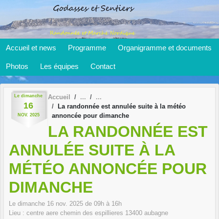
Panneau de gestion des cookies
Accueil et news
Programme
Organigramme et documents
Photos
Les équipes
Contact
Le
dimanche
Accueil
16
La randonnée est annulée suite à la météo
annoncée pour dimanche
NOV.
2025
LA RANDONNÉE EST
ANNULÉE SUITE À LA
MÉTÉO ANNONCÉE POUR
DIMANCHE
Le
dimanche
16
nov.
2025
de 09h à 16h
Lieu :
centre aere chemin des espillieres
13400
aubagne