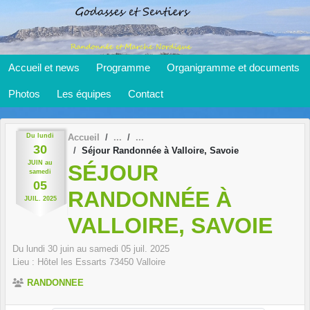
Panneau de gestion des cookies
Accueil et news
Programme
Organigramme et documents
Photos
Les équipes
Contact
Du
lundi
Accueil
30
Séjour Randonnée à Valloire, Savoie
JUIN
au
SÉJOUR
samedi
05
RANDONNÉE À
JUIL.
2025
VALLOIRE, SAVOIE
Du
lundi
30
juin
au
samedi
05
juil.
2025
Lieu :
Hôtel les Essarts
73450
Valloire
RANDONNEE