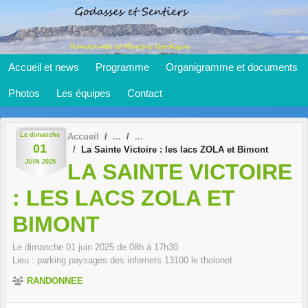
Panneau de gestion des cookies
Accueil et news
Programme
Organigramme et documents
Photos
Les équipes
Contact
Le
dimanche
Accueil
01
La Sainte Victoire : les lacs ZOLA et Bimont
JUIN
2025
LA SAINTE VICTOIRE
: LES LACS ZOLA ET
BIMONT
Le
dimanche
01
juin
2025
de 08h à 17h30
Lieu :
parking paysages des infernets
13100
le tholonet
RANDONNEE