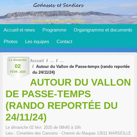
Panneau de gestion des cookies
Accueil et news
Programme
Organigramme et documents
Photos
Les équipes
Contact
Le
dimanche
Accueil
02
Autour du Vallon de Passe-temps (rando reportée
du 24/11/24)
FÉVR.
2025
AUTOUR DU VALLON
DE PASSE-TEMPS
(RANDO REPORTÉE DU
24/11/24)
Le
dimanche
02
févr.
2025
de 08h45 à 16h
Lieu :
Cimetière des Camoins - Chemin du Maupas
13011
MARSEILLE