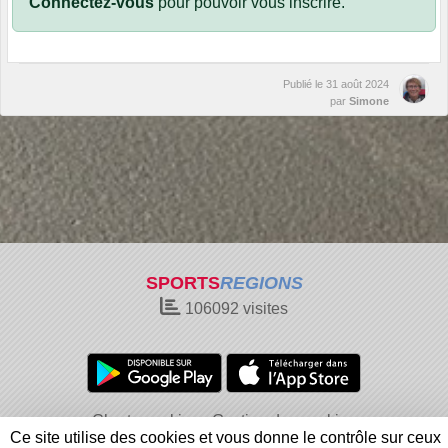
Connectez-vous
pour pouvoir vous inscrire.
Publié le
31 août 2024
par
Simone
SPORTS
REGIONS
106092
visites
Charte cookies
Gestion des cookies
Ce site utilise des cookies et vous donne le contrôle sur ceux
Informations légales
Signaler un contenu inapproprié